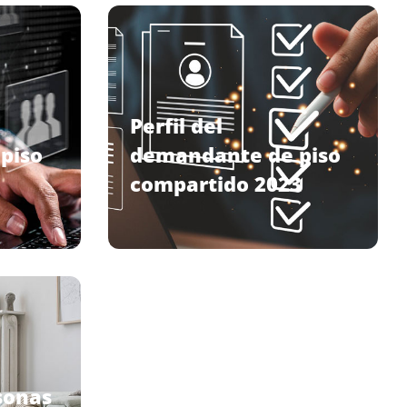
Perfil del
piso
demandante de piso
compartido 2023
rsonas