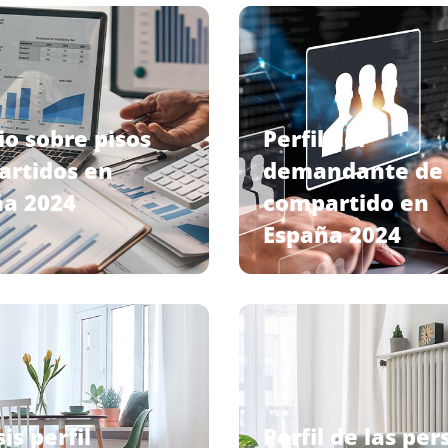
io sobre pisos
Perfil del
rtidos en
demandante de 
a 2024
compartido en
España 2024
is perfil
Perfil de las pe