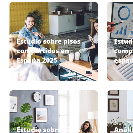
Estudio sobre pisos
Estud
compartidos en
compa
España 2025
españ
Estudio sobre pisos
Anális