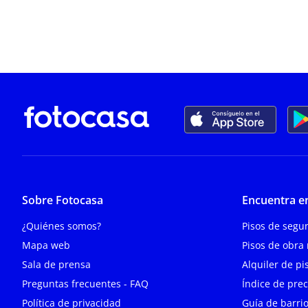
Sobre Fotocasa
Encuentra e
¿Quiénes somos?
Pisos de seg
Mapa web
Pisos de obra
Sala de prensa
Alquiler de pi
Preguntas frecuentes - FAQ
Índice de prec
Política de privacidad
Guía de barri