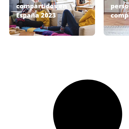
compartidos en
perso
España 2023
compa